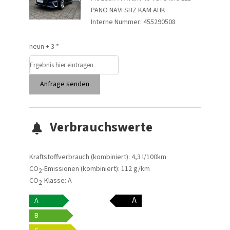
PANO NAVI SHZ KAM AHK
Interne Nummer: 455290508
neun + 3 *
Anfrage senden
Verbrauchswerte
Kraftstoffverbrauch (kombiniert):
4,3 l/100km
CO
-Emissionen (kombiniert):
112 g/km
2
CO
-Klasse:
A
2
A
A
B