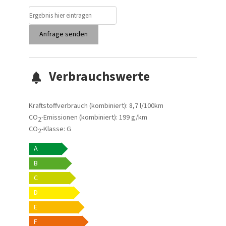
Anfrage senden
Verbrauchswerte
Kraftstoffverbrauch (kombiniert):
8,7 l/100km
CO
-Emissionen (kombiniert):
199 g/km
2
CO
-Klasse:
G
2
A
B
C
D
E
F