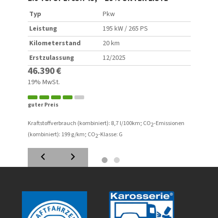
Typ
Pkw
Typ
Leistung
195 kW / 265 PS
Leist
Kilometerstand
20 km
Kilo
Erstzulassung
12/2025
Erstz
46.390 €
49.9
19% MwSt.
19% M
guter Preis
fairer 
ionen
Kraftstoffverbrauch (kombiniert):
8,7 l/100km
;
CO
-Emissionen
Kraftst
2
(kombiniert):
199 g/km
;
CO
-Klasse:
G
(kombin
2