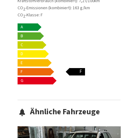
Kraftstoffverbrauch (kombiniert):
7,2 l/100km
CO
-Emissionen (kombiniert):
163 g/km
2
CO
-Klasse:
F
2
A
B
C
D
E
F
F
G
Ähnliche Fahrzeuge