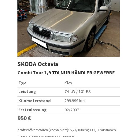
SKODA
Octavia
SKO
CK
Combi Tour 1,9 TDI NUR HÄNDLER GEWERBE
Comb
Typ
Pkw
Typ
Leistung
74 kW / 101 PS
Leist
Kilometerstand
299.999 km
Kilo
Erstzulassung
02/2007
Erstz
950 €
46.9
19% M
Kraftstoffverbrauch (kombiniert):
5,2 l/100km
;
CO
-Emissionen
2