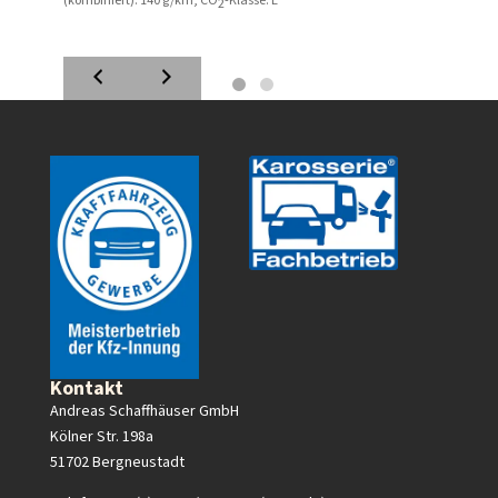
ionen
(kombiniert):
140 g/km
;
CO
-Klasse:
E
Kraftst
2
(kombin
Kontakt
Andreas Schaffhäuser GmbH
Kölner Str. 198a
51702 Bergneustadt